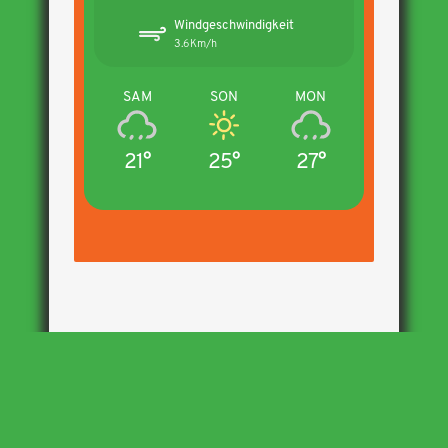
Windgeschwindigkeit
3.6Km/h
SAM
SON
MON
21°
25°
27°