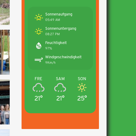
Sonnenaufgang
05:49 AM
Sonnenuntergang
08:27 PM
Feuchtigkeit
97%
Windgeschwindigkeit
9Km/h
FRE
SAM
SON
21°
21°
25°