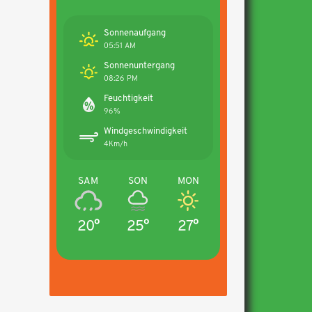
Sonnenaufgang
05:51 AM
Sonnenuntergang
08:26 PM
Feuchtigkeit
96%
Windgeschwindigkeit
4Km/h
SAM
SON
MON
20°
25°
27°