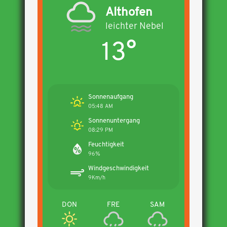
Althofen
leichter Nebel
13°
Sonnenaufgang
05:48 AM
Sonnenuntergang
08:29 PM
Feuchtigkeit
96%
Windgeschwindigkeit
9Km/h
DON
FRE
SAM