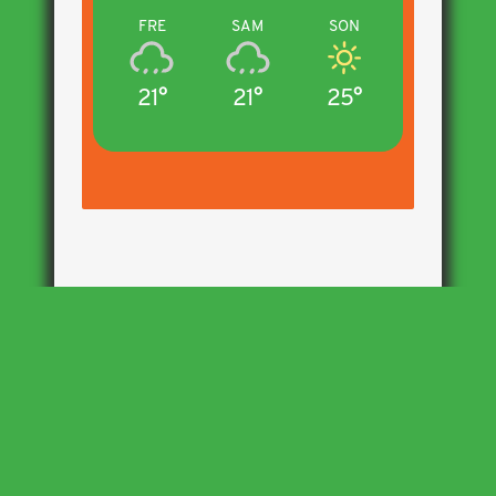
FRE
SAM
SON
21°
21°
25°