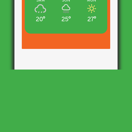
SAM
SON
MON
20°
25°
27°