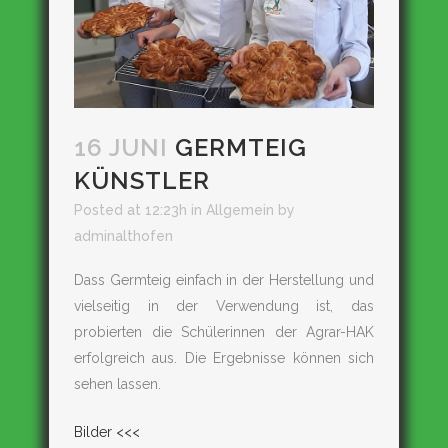
16 JUNI
GERMTEIG
KÜNSTLER
Posted at 12:23h
in
Allgemein
by
adminalthofen
Dass Germteig einfach in der Herstellung und
vielseitig in der Verwendung ist, das
probierten die Schülerinnen der Agrar-HAK
erfolgreich aus. Die Ergebnisse können sich
sehen lassen.
Bilder <<<