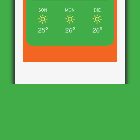
SON
MON
DIE
25°
26°
26°