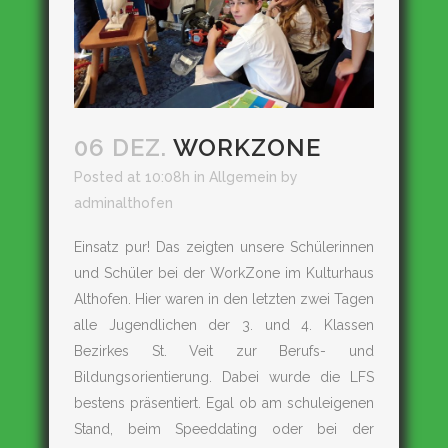
06 DEZ.
WORKZONE
Posted at 10:08h
in
Allgemein
by
adminalthofen
Einsatz pur! Das zeigten unsere Schülerinnen
und Schüler bei der WorkZone im Kulturhaus
Althofen. Hier waren in den letzten zwei Tagen
alle Jugendlichen der 3. und 4. Klassen
Bezirkes St. Veit zur Berufs- und
Bildungsorientierung. Dabei wurde die LFS
bestens präsentiert. Egal ob am schuleigenen
Stand, beim Speeddating oder bei der