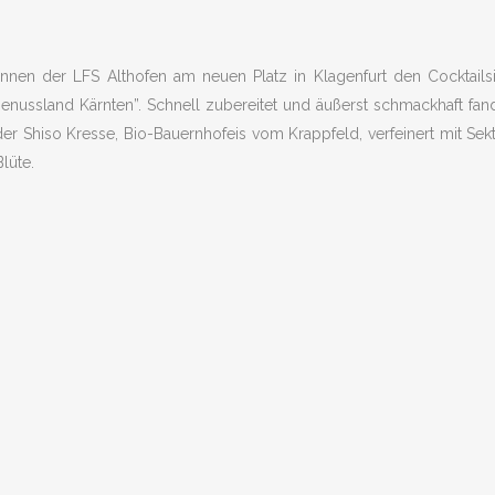
rinnen der LFS Althofen am neuen Platz in Klagenfurt den Cocktails
Genussland Kärnten”. Schnell zubereitet und äußerst schmackhaft fan
er Shiso Kresse, Bio-Bauernhofeis vom Krappfeld, verfeinert mit Sek
lüte.