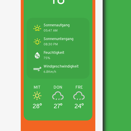
Sonnenaufgang
05:47 AM
Sonnenuntergang
08:30 PM
Feuchtigkeit
75%
Windgeschwindigkeit
6.8Km/h
MIT
DON
FRE
28°
27°
24°