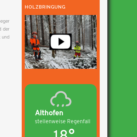
HOLZBRINGUNG
ieger
d der
t und
Althofen
stellenweise Regenfall
18°