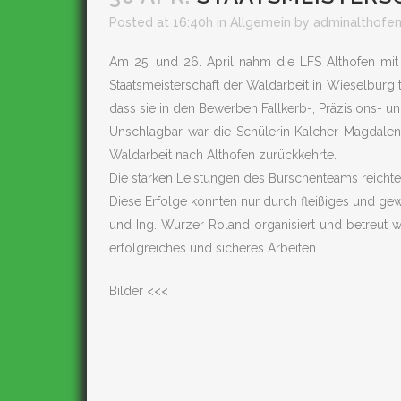
Posted at 16:40h
in
Allgemein
by
adminalthofe
Am 25. und 26. April nahm die LFS Althofen mi
Staatsmeisterschaft der Waldarbeit in Wieselburg 
dass sie in den Bewerben Fallkerb-, Präzisions- u
Unschlagbar war die Schülerin Kalcher Magdalena,
Waldarbeit nach Althofen zurückkehrte.
Die starken Leistungen des Burschenteams reichten
Diese Erfolge konnten nur durch fleißiges und gew
und Ing. Wurzer Roland organisiert und betreut w
erfolgreiches und sicheres Arbeiten.
Bilder <<<