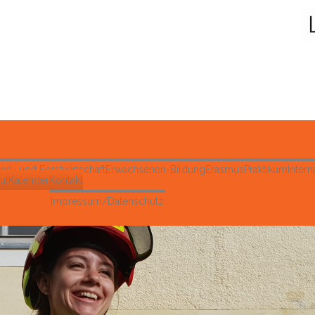
Suche
nd- und Forstwirtschaft
Erwachsenen-Bildung
Erasmus
Praktikum
Intern
ut
Kalender
Kontakt
Impressum/Datenschutz