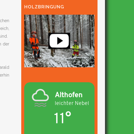
HOLZBRINGUNG
schen
eich,
ind.
n der
arald
erhin
Althofen
leichter Nebel
11°