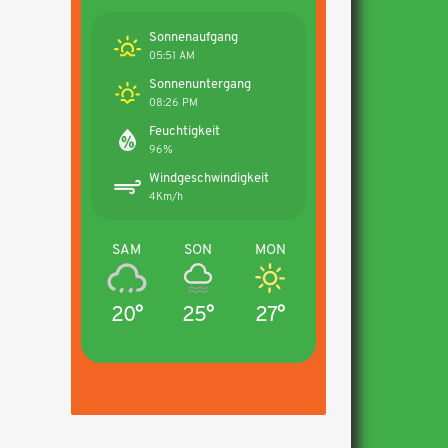
Sonnenaufgang
05:51 AM
Sonnenuntergang
08:26 PM
Feuchtigkeit
96%
Windgeschwindigkeit
4Km/h
SAM
SON
MON
20°
25°
27°