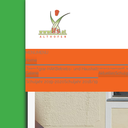
MENU
MENU
Home
Team
Agrar-HAK
Betriebs- und Haushaltsmanagement
La
Galerie
Aktuelles
Schulg
Schuljahr 2019-2020
Schuljahr 2018/19