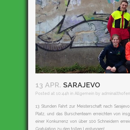
13 APR.
SARAJEVO
Posted at 10:44h
in
Allgemein
by
adminalthofe
13 Stunden Fahrt zur Meisterschaft nach Saraje
Platz, und das Burschenteam erreichten von ins
einer Konkurrenz von über 100 Schneidern errei
Gratulation zu den tollen Leistungen!