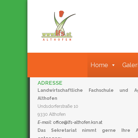
Home
Galer
ADRESSE
Landwirtschaftliche Fachschule und Ag
Althofen
Undsdorferstraße 10
9330 Althofen
E-mail:
office@lfs-althofen.ksn.at
Das Sekretariat nimmt gerne Ihre A