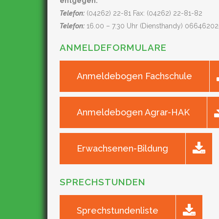
entgegen:
Telefon:
(04262) 22-81 Fax: (04262) 22-81-82
Telefon:
16.00 – 7.30 Uhr (Diensthandy) 0664620
ANMELDEFORMULARE
Anmeldebogen Fachschule
Anmeldebogen Agrar-HAK
Erwachsenen-Bildung
SPRECHSTUNDEN
Sprechstundenliste