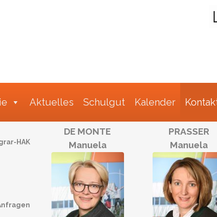
Suche
ie
Aktuelles
Schulgut
Kalender
Kontak
DE MONTE
PRASSER
rar-HAK
Manuela
Manuela
nfragen